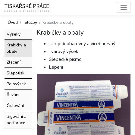
Úvod
Služby
Krabičky a obaly
Krabičky a obaly
Výseky
Tisk jednobarevný a vícebarevný
Krabičky a
Tvarový výsek
obaly
Slepecké písmo
Zlacení
Lepení
Slepotisk
Polovýsek
Řezání
Číslování
Bigování a
perforace